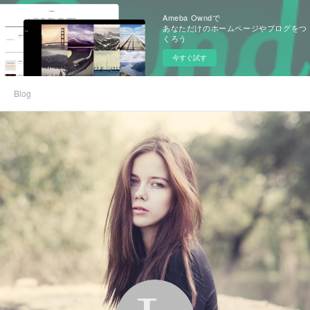
Ameba Owndで
あなただけのホームページやブログをつ
くろう
今すぐ試す
Blog